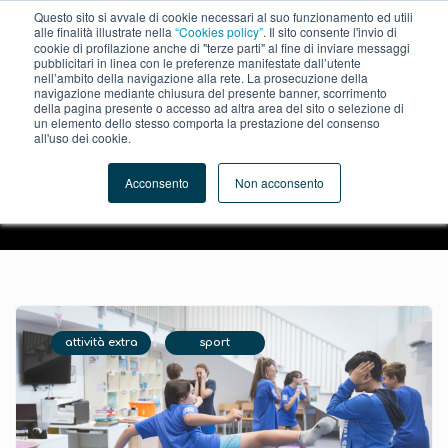
Questo sito si avvale di cookie necessari al suo funzionamento ed utili
alle finalità illustrate nella
“Cookies policy”
. Il sito consente l'invio di
×
Informativa
cookie di profilazione anche di "terze parti" al fine di inviare messaggi
pubblicitari in linea con le preferenze manifestate dall’utente
nell’ambito della navigazione alla rete. La prosecuzione della
Questo sito o gli strumenti terzi da questo utilizzati si avvalgono
navigazione mediante chiusura del presente banner, scorrimento
di cookie necessari al funzionamento ed utili alle finalità illustrate
della pagina presente o accesso ad altra area del sito o selezione di
nella cookie policy. Se vuoi saperne di più o negare il consenso
un elemento dello stesso comporta la prestazione del consenso
all'uso dei cookie.
a tutti o ad alcuni cookie, consulta la
cookie policy
.
Chiudendo questo banner, scorrendo questa pagina, cliccando
Acconsento
Non acconsento
su un link o proseguendo la navigazione in altra maniera,
acconsenti all’uso dei cookie.
attività extra
sport