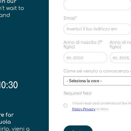
in
our
’t wait to
 and
Email*
Anno di nascita (1°
Anno di na
figlio)
figlio)
Come sei venuto a conoscenza d
0:30
Required field
I have read and understood the Win
Policy Privacy
di Wins
e far
cuola
rlo, vieni a