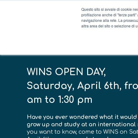
Questo sito si avvale di cookie nec
profilazione anche di "terze parti"
navigazione alla rete. La prosec
altra area del sito o selezione di
WINS OPEN DAY,
Saturday, April 6th, fr
am to 1:30 pm
Have you ever wondered what it would 
grow up and study at an international
you want to know, come to WINS on Sa