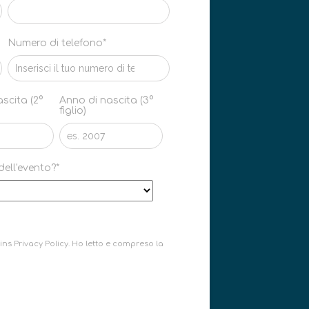
Numero di telefono*
scita (2°
Anno di nascita (3°
figlio)
ell'evento?*
s Privacy Policy. Ho letto e compreso la