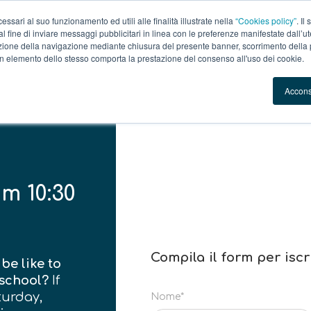
essari al suo funzionamento ed utili alle finalità illustrate nella
“Cookies policy”
. Il
 al fine di inviare messaggi pubblicitari in linea con le preferenze manifestate dall’u
uzione della navigazione mediante chiusura del presente banner, scorrimento della
 un elemento dello stesso comporta la prestazione del consenso all'uso dei cookie.
Accon
om 10:30
Compila il form per iscr
be like to
 school?
If
turday,
Nome*