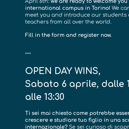
April 6th:
we are ready to welcome you
international campus in Torino!
We can
meet you and introduce our students
teachers
from all over the world.
Fill in the form and register now.
***
OPEN DAY WINS,
Sabato 6
aprile
,
dalle
1
alle
13:30
Ti sei mai chiesto come potrebbe esser
crescere e studiare tuo figlio in una s
internazionale?
Se sei curioso di scopri